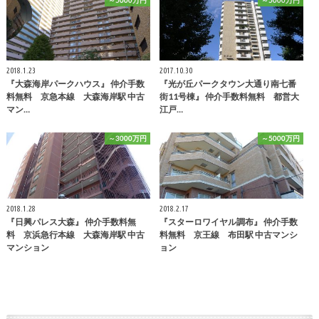
2018.1.23
2017.10.30
『大森海岸パークハウス』 仲介手数
『光が丘パークタウン大通り南七番
料無料 京急本線 大森海岸駅 中古
街11号棟』 仲介手数料無料 都営大
マン…
江戸…
～3000万円
～5000万円
2018.1.28
2018.2.17
『日興パレス大森』 仲介手数料無
『スターロワイヤル調布』 仲介手数
料 京浜急行本線 大森海岸駅 中古
料無料 京王線 布田駅 中古マンシ
マンション
ョン