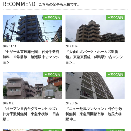
RECOMMEND
こちらの記事も人気です。
～3000万円
～5000万円
2017.11.14
2017.8.14
『セザール東綾瀬公園』 仲介手数料
『大倉山北パーク・ホームズ弐番
無料 JR常磐線 綾瀬駅 中古マンシ
館』 東急東横線 綱島駅 中古マンシ
ョン
ョン…
～3000万円
～3000万円
2017.8.23
2018.3.26
『オセアン日吉台グリーンヒルズ』
『ニュー池尻マンション』 仲介手数
仲介手数料無料 東急東横線 日吉
料無料 東急田園都市線 池尻大橋
駅 …
駅 中…
～5000万円
～5000万円