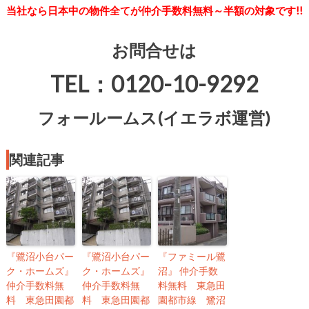
当社なら日本中の物件全てが仲介手数料無料～半額の対象です!!
お問合せは
TEL：0120-10-9292
フォールームス(イエラボ運営)
関連記事
『鷺沼小台パー
『鷺沼小台パー
『ファミール鷺
ク・ホームズ』
ク・ホームズ』
沼』 仲介手数
仲介手数料無
仲介手数料無
料無料 東急田
料 東急田園都
料 東急田園都
園都市線 鷺沼