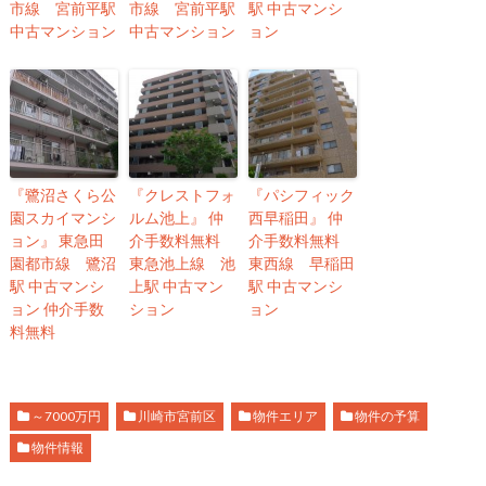
市線 宮前平駅
市線 宮前平駅
駅 中古マンシ
中古マンション
中古マンション
ョン
『鷺沼さくら公
『クレストフォ
『パシフィック
園スカイマンシ
ルム池上』 仲
西早稲田』 仲
ョン』 東急田
介手数料無料
介手数料無料
園都市線 鷺沼
東急池上線 池
東西線 早稲田
駅 中古マンシ
上駅 中古マン
駅 中古マンシ
ョン 仲介手数
ション
ョン
料無料
～7000万円
川崎市宮前区
物件エリア
物件の予算
物件情報