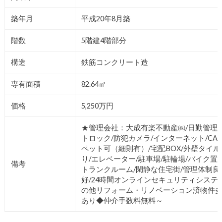
築年月
平成20年8月築
階数
5階建4階部分
構造
鉄筋コンクリート造
専有面積
82.64㎡
価格
5,250万円
★管理会社：大成有楽不動産㈱/日勤管理/
トロック/防犯カメラ/インターネット/CAT
ペット可（細則有）/宅配BOX/外壁タイル
り/エレベーター/駐車場/駐輪場/バイク置き
備考
トランクルーム/閑静な住宅街/管理体制良
好/24時間オンラインセキュリティシステム
の他リフォーム・リノベーション済物件
あり◆仲介手数料無料～