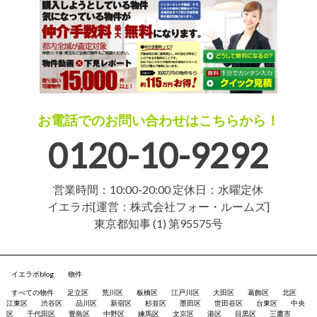
お電話でのお問い合わせはこちらから！
0120-10-9292
営業時間：10:00-20:00 定休日：水曜定休
イエラボ[運営：株式会社フォー・ルームズ]
東京都知事 (1) 第95575号
イエラボblog
物件
すべての物件
足立区
荒川区
板橋区
江戸川区
大田区
葛飾区
北区
江東区
渋谷区
品川区
新宿区
杉並区
墨田区
世田谷区
台東区
中央
区
千代田区
豊島区
中野区
練馬区
文京区
港区
目黒区
三鷹市