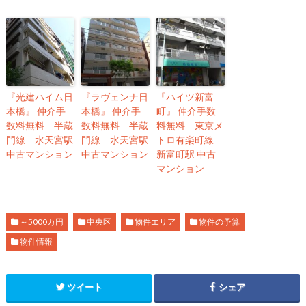
『光建ハイム日
『ラヴェンナ日
『ハイツ新富
本橋』 仲介手
本橋』 仲介手
町』 仲介手数
数料無料 半蔵
数料無料 半蔵
料無料 東京メ
門線 水天宮駅
門線 水天宮駅
トロ有楽町線
中古マンション
中古マンション
新富町駅 中古
マンション
～5000万円
中央区
物件エリア
物件の予算
物件情報
ツイート
シェア