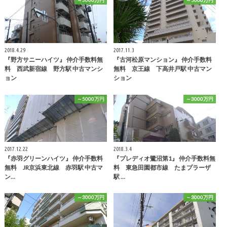
～3000万円
～5000万円
2018.4.29
2017.11.3
『野方サニーハイツ』 仲介手数料無
『古河松原マンション』 仲介手数料
料 西武新宿線 野方駅 中古マンシ
無料 京王線 下高井戸駅 中古マン
ョン
ション
～5000万円
～3000万円
2017.12.22
2018.3.4
『赤羽グリーンハイツ』 仲介手数料
『プレディオ鷺沼第1』 仲介手数料無
無料 JR京浜東北線 赤羽駅 中古マ
料 東急田園都市線 たまプラーザ
ン…
駅 …
～3000万円
～3000万円