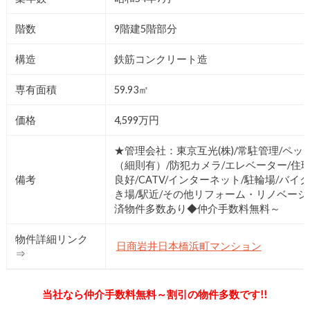
階数
9階建5階部分
構造
鉄筋コンクリート造
専有面積
59.93㎡
価格
4,599万円
★管理会社：東京互光(株)/常駐管理/ペッ
（細則有）/防犯カメラ/エレベーター/住
備考
良好/CATV/インターネット/駐輪場/バイ
き場/駅近/その他リフォーム・リノベーシ
済物件多数あり◆仲介手数料無料～
物件詳細リンク
日商岩井日本橋浜町マンション
⇒
当社なら仲介手数料無料～割引の物件多数です!!