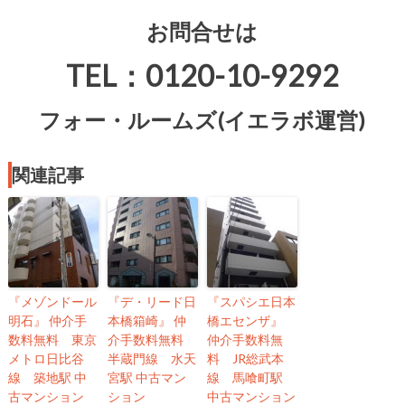
お問合せは
TEL：0120-10-9292
フォー・ルームズ(イエラボ運営)
関連記事
『メゾンドール
『デ・リード日
『スパシエ日本
明石』 仲介手
本橋箱崎』 仲
橋エセンザ』
数料無料 東京
介手数料無料
仲介手数料無
メトロ日比谷
半蔵門線 水天
料 JR総武本
線 築地駅 中
宮駅 中古マン
線 馬喰町駅
古マンション
ション
中古マンション