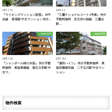
2017.7.16
2018.3.5
『ライオンズマンション荻窪』 JR中
『三鷹ナショナルコート1号棟』 仲介
央線 荻窪駅 中古マンション 仲介…
手数料無料 京王井の頭線 三鷹台
駅 …
～5000万円
～5000万円
2018.1.26
2017.10.2
『シャンボール柿の木坂』 仲介手数
『瀬田ハイツ』 仲介手数料無料 東
料無料 東急東横線 都立大学駅 中
急田園都市線 二子玉川駅 中古マン
古マ…
ション
物件検索