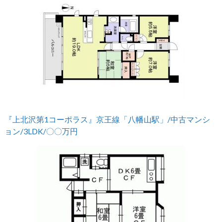
『上北沢第1コーポラス』京王線「八幡山駅」/中古マンシ
ョン/3LDK/〇〇万円