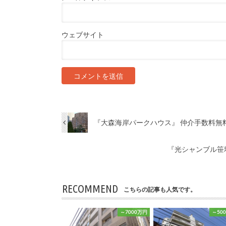
ウェブサイト
『大森海岸パークハウス』 仲介手数料無
『光シャンブル笹
RECOMMEND
こちらの記事も人気です。
～7000万円
～50