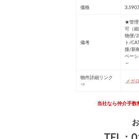
価格
3,59
★管理
可（細
物便/
備考
ト/C
接/新
ベーシ
～
物件詳細リンク
メガ
⇒
当社なら仲介手数
TEL：0