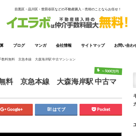
目黒区・品川区・世田谷区などの不動産購入・売却のことならお任せ！
算
ブログ
マンガ
会社情報
サイトマップ
お問い合わ
万円
万円
万円
横浜市港北区
横浜市青葉区
横浜市鶴見区
川崎市中原区
川崎市宮前区
川崎市高津区
手数料無料 京急本線 大森海岸駅 中古マンション
～5000万円
無料 京急本線 大森海岸駅 中古マ
Google+
はてブ
Pocket