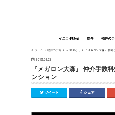
イエラボblog
物件
物件の予
すべての物件
足立区
荒川区
板橋区
江戸川区
大田区
葛飾区
北区
江東区
渋谷区
品川区
新宿区
杉並区
墨田区
世田谷区
台東区
中央区
千代田区
豊島区
中野区
練馬区
文京区
港区
目黒区
三鷹市
府中市
小金井市
狛江市
調布市
武蔵野市
西東京市
横浜市
川崎市
～3000
～5000
～7000
～1億円
1億円～
ホーム
物件の予算
～5000万円
『メガロン大森』 仲介
2018.01.23
『メガロン大森』 仲介手数料
ンション
ツイート
シェア