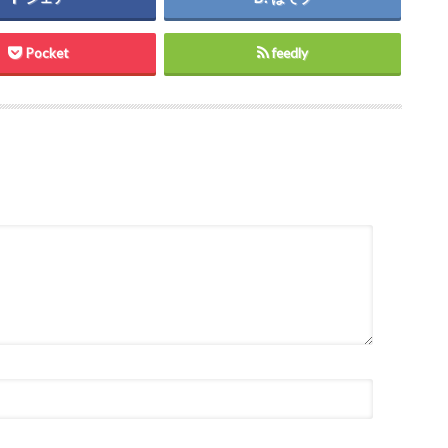
Pocket
feedly