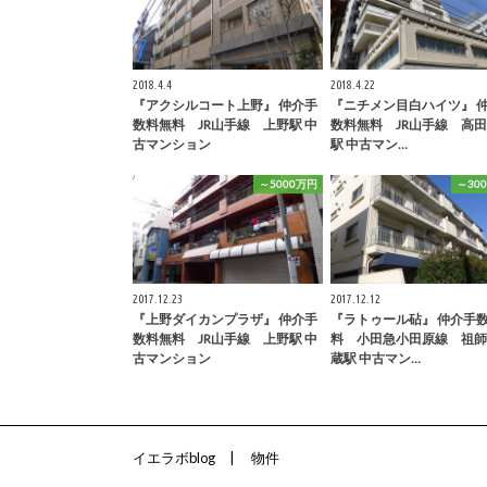
2018.4.4
2018.4.22
『アクシルコート上野』 仲介手
『ニチメン目白ハイツ』 
数料無料 JR山手線 上野駅 中
数料無料 JR山手線 高
古マンション
駅 中古マン…
～5000万円
～30
2017.12.23
2017.12.12
『上野ダイカンプラザ』 仲介手
『ラトゥール砧』 仲介手
数料無料 JR山手線 上野駅 中
料 小田急小田原線 祖師
古マンション
蔵駅 中古マン…
イエラボblog
物件