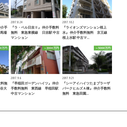
2017.8.24
2017.10.2
仲介手
『ラ・ベル日吉Ⅱ』 仲介手数料
『ライオンズマンション桜上
田馬場
無料 東急東横線 日吉駅 中古
水』 仲介手数料無料 京王線
マンション
桜上水駅 中古マ…
00万円
～3000万円
～5000万円
2017.9.6
2017.9.21
数料無
『早稲田ガーデンハイツ』 仲介
『シーアイハイツたまプラーザ
谷大
手数料無料 東西線 早稲田駅
パークヒルズＡ棟』 仲介手数料
中古マンション
無料 東急田園…