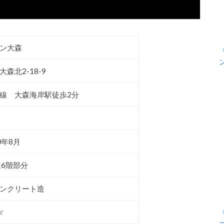
ン大森
大森北2-18-9
線 大森海岸駅徒歩2分
0年8月
建6階部分
ンクリート造
㎡