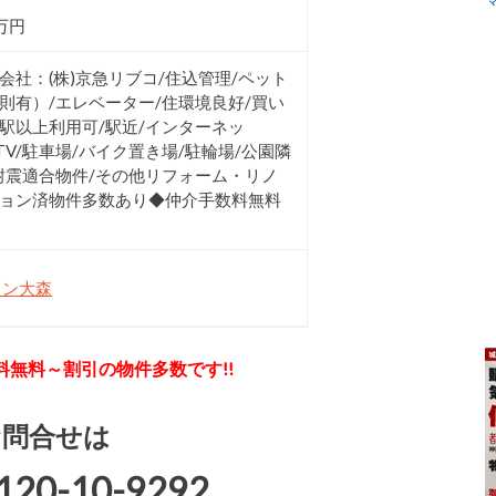
0万円
会社：(株)京急リブコ/住込管理/ペット
則有）/エレベーター/住環境良好/買い
2駅以上利用可/駅近/インターネッ
ATV/駐車場/バイク置き場/駐輪場/公園隣
耐震適合物件/その他リフォーム・リノ
ョン済物件多数あり◆仲介手数料無料
ロン大森
料無料～割引の物件多数です!!
お問合せは
120-10-9292