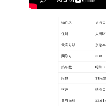
物件名
メガロ
住所
大田区
最寄り駅
京急本
間取り
3DK
築年数
昭和5
階数
11階
構造
鉄筋コ
専有面積
52.61