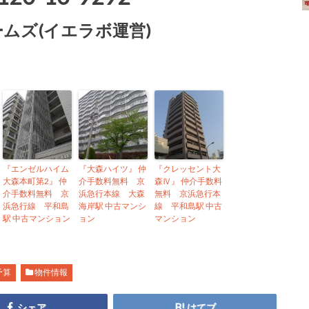
ムズ(イエラボ運営)
『エンゼルハイム
『大森ハイツ』 仲
『クレッセント大
大森本町第2』 仲
介手数料無料 京
森Ⅳ』 仲介手数料
介手数料無料 京
浜急行本線 大森
無料 京浜急行本
浜急行線 平和島
海岸駅 中古マンシ
線 平和島駅 中古
駅 中古マンション
ョン
マンション
予算
物件情報
シェア
はてブ