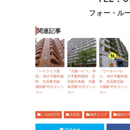
フォー・ルー
関連記事
『ハイライフ蒲
『大森ハイツ』 仲
『ワールドパレ
田』 仲介手数料無
介手数料無料 京
ス』 仲介手数料無
料 京浜東北線
浜急行本線 大森
料 京浜東北線
蒲田駅 中古マンシ
海岸駅 中古マンシ
大森駅 中古マンシ
ョン
ョン
ョン
～5000万円
大田区
物件エリア
物件の
ツイート