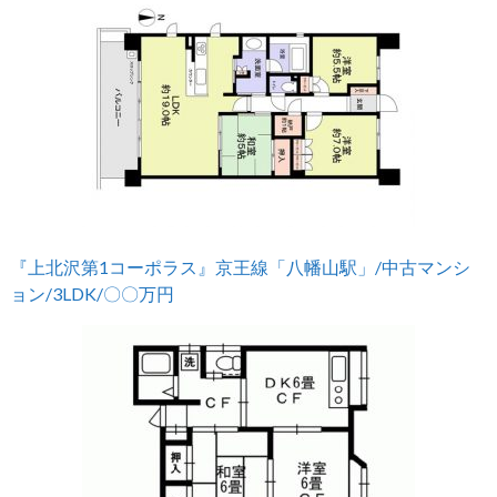
『上北沢第1コーポラス』京王線「八幡山駅」/中古マンシ
ョン/3LDK/〇〇万円