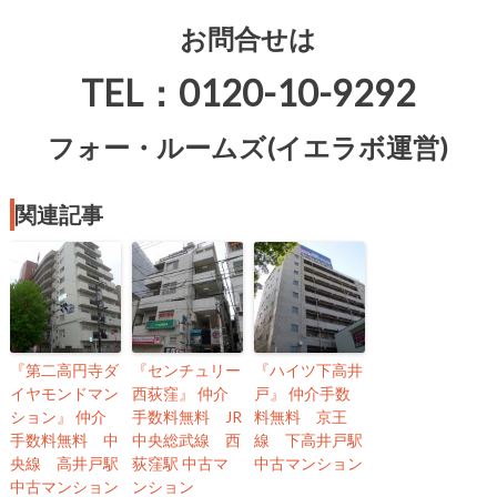
お問合せは
TEL：0120-10-9292
フォー・ルームズ(イエラボ運営)
関連記事
『第二高円寺ダ
『センチュリー
『ハイツ下高井
イヤモンドマン
西荻窪』 仲介
戸』 仲介手数
ション』 仲介
手数料無料 JR
料無料 京王
手数料無料 中
中央総武線 西
線 下高井戸駅
央線 高井戸駅
荻窪駅 中古マ
中古マンション
中古マンション
ンション