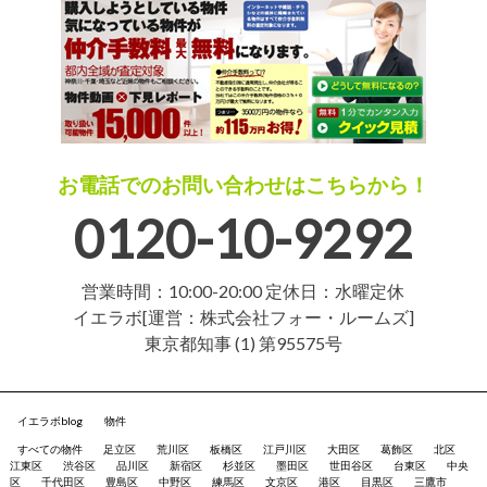
お電話でのお問い合わせはこちらから！
0120-10-9292
営業時間：10:00-20:00 定休日：水曜定休
イエラボ[運営：株式会社フォー・ルームズ]
東京都知事 (1) 第95575号
イエラボblog
物件
すべての物件
足立区
荒川区
板橋区
江戸川区
大田区
葛飾区
北区
江東区
渋谷区
品川区
新宿区
杉並区
墨田区
世田谷区
台東区
中央
区
千代田区
豊島区
中野区
練馬区
文京区
港区
目黒区
三鷹市