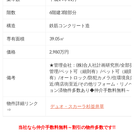
階数
6階建3階部分
構造
鉄筋コンクリート造
専有面積
39.05㎡
価格
2,980万円
★管理会社：(株)合人社計画研究所/全部
管理/ペット可（細則有）/ペット可（細則
備考
有）/オートロック/防犯カメラ/住環境良好
近/商店街至近/その他リフォーム・リノベ
ョン済物件多数あり◆仲介手数料無料～
物件詳細リンク
デュオ・スカーラ杉並井草
⇒
当社なら仲介手数料無料～割引の物件多数です!!