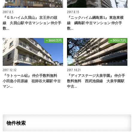
2017.8.5
2017.8.15
『ＧＳハイム久我山』 京王井の頭
『ニックハイム綱島第1』 東急東横
線 久我山駅 中古マンション 仲介手
線 綱島駅 中古マンション 仲介手
数…
数…
～3000万円
～5000万円
2017.12.12
2017.10.21
『ラトゥール砧』 仲介手数料無料
『ディアステージ大泉学園』 仲介手
小田急小田原線 祖師谷大蔵駅 中古
数料無料 西武池袋線 大泉学園駅
マン…
中古…
物件検索