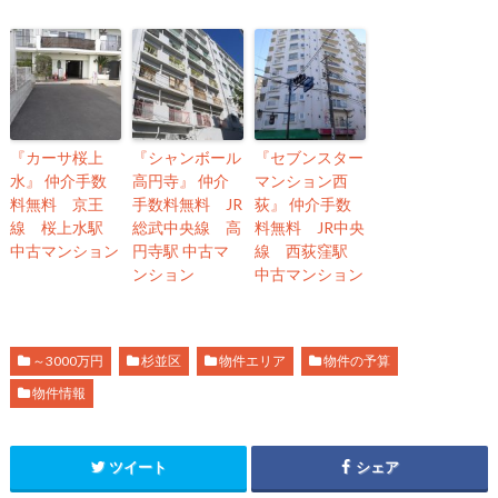
『カーサ桜上
『シャンボール
『セブンスター
水』 仲介手数
高円寺』 仲介
マンション西
料無料 京王
手数料無料 JR
荻』 仲介手数
線 桜上水駅
総武中央線 高
料無料 JR中央
中古マンション
円寺駅 中古マ
線 西荻窪駅
ンション
中古マンション
～3000万円
杉並区
物件エリア
物件の予算
物件情報
ツイート
シェア