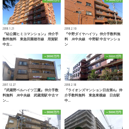
～5000万円
～5000万円
2018.1.21
2018.2.10
『砧公園ヒミコマンション』 仲介手
『中野ダイヤハイツ』 仲介手数料無
数料無料 東急田園都市線 用賀駅
料 JR中央線 中野駅 中古マンショ
中古…
ン
～3000万円
～3000万円
2017.12.27
2018.2.18
『武蔵野ベルハイツ三鷹』 仲介手数
『ライオンズマンション日吉第6』 仲
料無料 JR中央線 武蔵境駅 中古マ
介手数料無料 東急東横線 日吉駅
ン…
中…
～3000万円
～5000万円