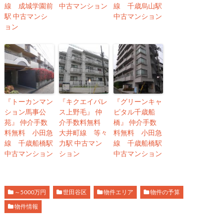
線 成城学園前
中古マンション
線 千歳烏山駅
駅 中古マンシ
中古マンション
ョン
『トーカンマン
『キクエイパレ
『グリーンキャ
ション馬事公
ス上野毛』 仲
ピタル千歳船
苑』 仲介手数
介手数料無料
橋』 仲介手数
料無料 小田急
大井町線 等々
料無料 小田急
線 千歳船橋駅
力駅 中古マン
線 千歳船橋駅
中古マンション
ション
中古マンション
～5000万円
世田谷区
物件エリア
物件の予算
物件情報