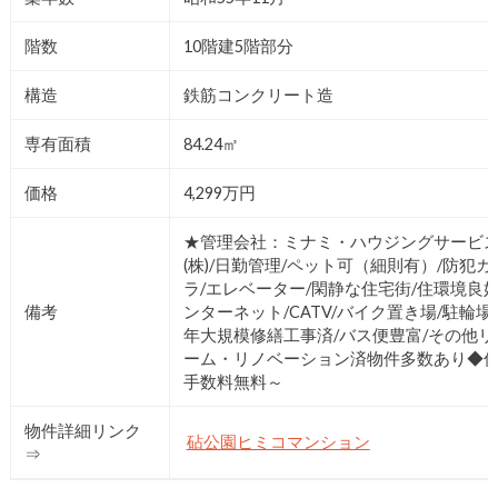
階数
10階建5階部分
構造
鉄筋コンクリート造
専有面積
84.24㎡
価格
4,299万円
★管理会社：ミナミ・ハウジングサービ
(株)/日勤管理/ペット可（細則有）/防犯カ
ラ/エレベーター/閑静な住宅街/住環境良好
備考
ンターネット/CATV/バイク置き場/駐輪場/
年大規模修繕工事済/バス便豊富/その他リ
ーム・リノベーション済物件多数あり◆
手数料無料～
物件詳細リンク
砧公園ヒミコマンション
⇒