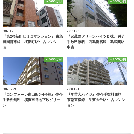
～5000万円
～5000万円
2017.8.2
2017.10.2
『第2桜新町ヒミコマンション』 東急
『武蔵野グリーンハイツＢ棟』 仲介
田園都市線 桜新町駅 中古マンシ
手数料無料 西武新宿線 武蔵関駅
ョ…
中古…
～5000万円
～3000万円
2017.12.20
2018.1.21
『コンフォーレ東山田5-4号棟』 仲介
『学芸大ハイツ』 仲介手数料無料
手数料無料 横浜市営地下鉄グリー
東急東横線 学芸大学駅 中古マンシ
ン…
ョン