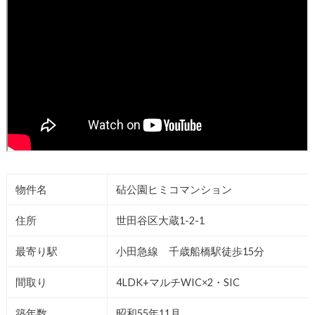
物件名
砧公園ヒミコマンション
住所
世田谷区大蔵1-2-1
最寄り駅
小田急線 千歳船橋駅徒歩15分
間取り
4LDK+マルチWIC×2・SIC
築年数
昭和55年11月