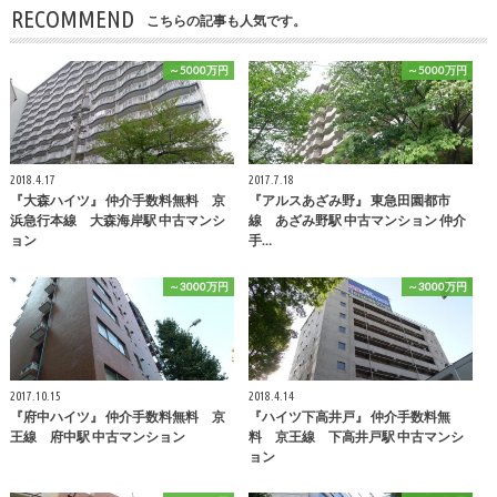
RECOMMEND
こちらの記事も人気です。
～5000万円
～5000万円
2018.4.17
2017.7.18
『大森ハイツ』 仲介手数料無料 京
『アルスあざみ野』 東急田園都市
浜急行本線 大森海岸駅 中古マンシ
線 あざみ野駅 中古マンション 仲介
ョン
手…
～3000万円
～3000万円
2017.10.15
2018.4.14
『府中ハイツ』 仲介手数料無料 京
『ハイツ下高井戸』 仲介手数料無
王線 府中駅 中古マンション
料 京王線 下高井戸駅 中古マンシ
ョン