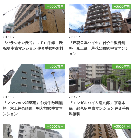
～5000万円
～5000万円
2017.8.5
2018.1.23
『パラシオン渋谷』 ＪＲ山手線 渋
『芦花公園ハイツ』 仲介手数料無
谷駅 中古マンション 仲介手数料無料
料 京王線 芦花公園駅 中古マンシ
ョン
～3000万円
～5000万円
2017.9.9
2017.7.23
『マンション和泉苑』 仲介手数料無
『エンゼルハイム南六郷』 京急本
料 京王井の頭線 明大前駅 中古マ
線 雑色駅 中古マンション 仲介手数
ンション
料無料
～3000万円
～3000万円