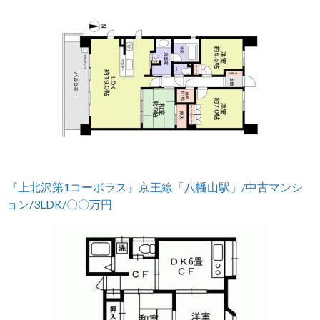
『上北沢第1コーポラス』京王線「八幡山駅」/中古マンシ
ョン/3LDK/〇〇万円