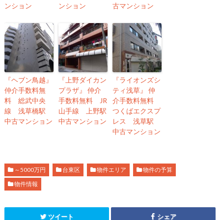
ンション
ンション
古マンション
『ヘブン鳥越』
『上野ダイカン
『ライオンズシ
仲介手数料無
プラザ』 仲介
ティ浅草』 仲
料 総武中央
手数料無料 JR
介手数料無料
線 浅草橋駅
山手線 上野駅
つくばエクスプ
中古マンション
中古マンション
レス 浅草駅
中古マンション
～5000万円
台東区
物件エリア
物件の予算
物件情報
ツイート
シェア