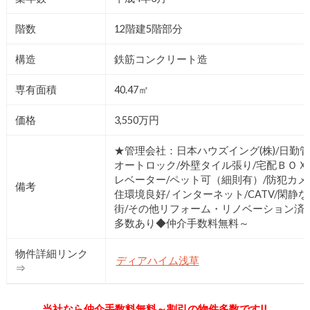
階数
12階建5階部分
構造
鉄筋コンクリート造
専有面積
40.47㎡
価格
3,550万円
★管理会社：日本ハウズイング(株)/日勤管
オートロック/外壁タイル張り/宅配ＢＯＸ
レベーター/ペット可（細則有）/防犯カメ
備考
住環境良好/ インターネット/CATV/閑静
街/その他リフォーム・リノベーション済
多数あり◆仲介手数料無料～
物件詳細リンク
ディアハイム浅草
⇒
当社なら仲介手数料無料～割引の物件多数です!!