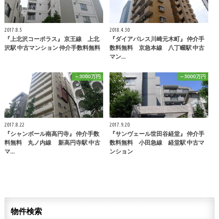
2017.8.5
2018.4.30
『上北沢コーポラス』 京王線 上北
『ダイアパレス川崎元木町』 仲介手
沢駅 中古マンション 仲介手数料無料
数料無料 京急本線 八丁畷駅 中古
マン…
～3000万円
～5000万円
2017.8.22
2017.9.20
『シャンボール南高円寺』 仲介手数
『サンヴェール世田谷経堂』 仲介手
料無料 丸ノ内線 新高円寺駅 中古
数料無料 小田急線 経堂駅 中古マ
マ…
ンション
物件検索