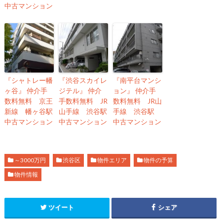
中古マンション
『シャトレー幡
『渋谷スカイレ
『南平台マンシ
ヶ谷』 仲介手
ジテル』 仲介
ョン』 仲介手
数料無料 京王
手数料無料 JR
数料無料 JR山
新線 幡ヶ谷駅
山手線 渋谷駅
手線 渋谷駅
中古マンション
中古マンション
中古マンション
～3000万円
渋谷区
物件エリア
物件の予算
物件情報
ツイート
シェア