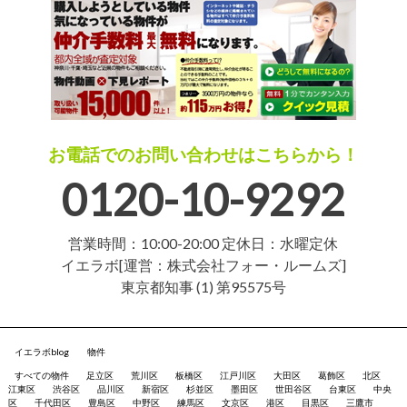
お電話でのお問い合わせはこちらから！
0120-10-9292
営業時間：10:00-20:00 定休日：水曜定休
イエラボ[運営：株式会社フォー・ルームズ]
東京都知事 (1) 第95575号
イエラボblog
物件
すべての物件
足立区
荒川区
板橋区
江戸川区
大田区
葛飾区
北区
江東区
渋谷区
品川区
新宿区
杉並区
墨田区
世田谷区
台東区
中央
区
千代田区
豊島区
中野区
練馬区
文京区
港区
目黒区
三鷹市