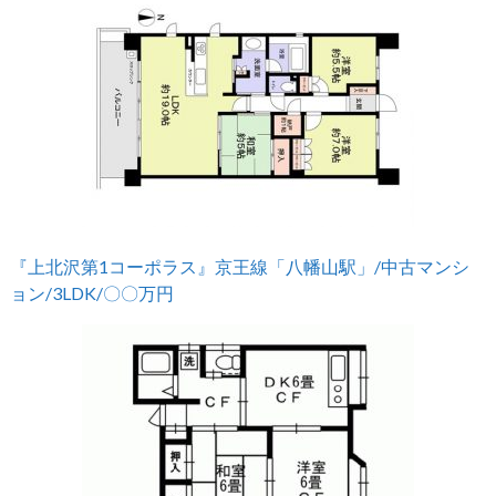
『上北沢第1コーポラス』京王線「八幡山駅」/中古マンシ
ョン/3LDK/〇〇万円