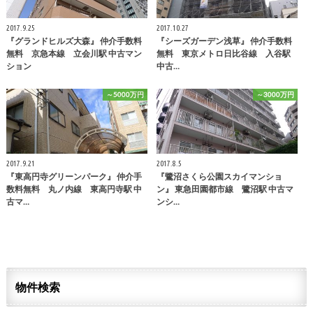
2017.9.25
2017.10.27
『グランドヒルズ大森』 仲介手数料
『シーズガーデン浅草』 仲介手数料
無料 京急本線 立会川駅 中古マン
無料 東京メトロ日比谷線 入谷駅
ション
中古…
～5000万円
～3000万円
2017.9.21
2017.8.5
『東高円寺グリーンパーク』 仲介手
『鷺沼さくら公園スカイマンショ
数料無料 丸ノ内線 東高円寺駅 中
ン』 東急田園都市線 鷺沼駅 中古マ
古マ…
ンシ…
物件検索