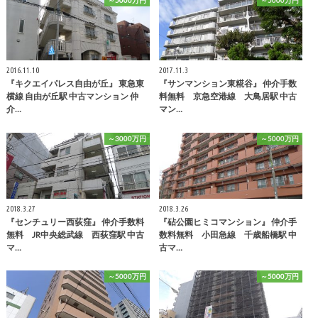
～5000万円
～5000万円
2016.11.10
2017.11.3
『キクエイパレス自由が丘』 東急東
『サンマンション東糀谷』 仲介手数
横線 自由が丘駅 中古マンション 仲
料無料 京急空港線 大鳥居駅 中古
介…
マン…
～3000万円
～5000万円
2018.3.27
2018.3.26
『センチュリー西荻窪』 仲介手数料
『砧公園ヒミコマンション』 仲介手
無料 JR中央総武線 西荻窪駅 中古
数料無料 小田急線 千歳船橋駅 中
マ…
古マ…
～5000万円
～5000万円