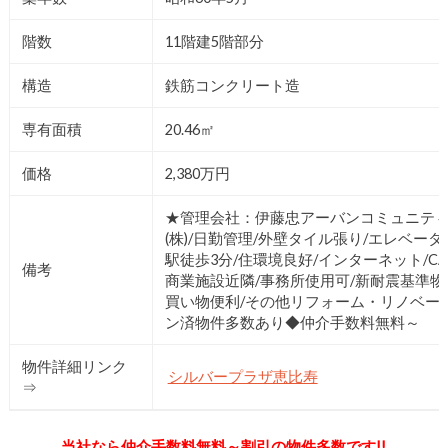
階数
11階建5階部分
構造
鉄筋コンクリート造
専有面積
20.46㎡
価格
2,380万円
★管理会社：伊藤忠アーバンコミュニテ
(株)/日勤管理/外壁タイル張り/エレベータ
駅徒歩3分/住環境良好/インターネット/CAT
備考
商業施設近隣/事務所使用可/新耐震基準物
買い物便利/その他リフォーム・リノベー
ン済物件多数あり◆仲介手数料無料～
物件詳細リンク
シルバープラザ恵比寿
⇒
当社なら仲介手数料無料～割引の物件多数です!!